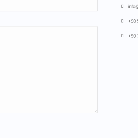
info
+90 
+90 