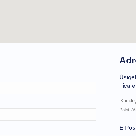
Adr
Üstgel
Ticare
Kurtuluş
Polatlı
E-Post