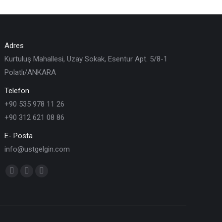
Adres
Kurtuluş Mahallesi, Uzay Sokak, Esentur Apt. 5/8-1
Polatlı/ANKARA
Telefon
+90 535 978 11 26
+90 312 621 08 86
E- Posta
info@ustgelgin.com
Find us on: